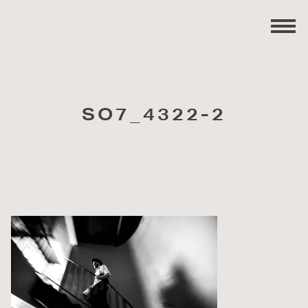
SO7_4322-2